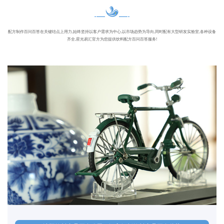
配方制作百问百答在关键结点上用力,始终坚持以客户需求为中心,以市场趋势为导向,同时配有大型研发实验室,各种设备
齐全,星光易汇官方为您提供饮料配方百问百答服务!