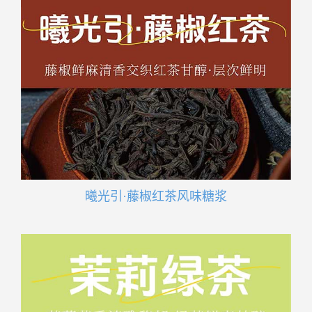
曦光引·藤椒红茶风味糖浆