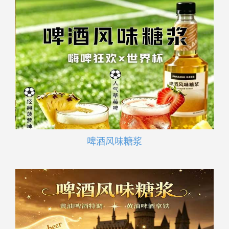
啤酒风味糖浆