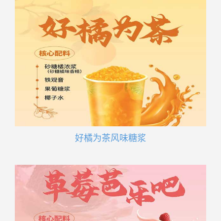
好橘为茶风味糖浆