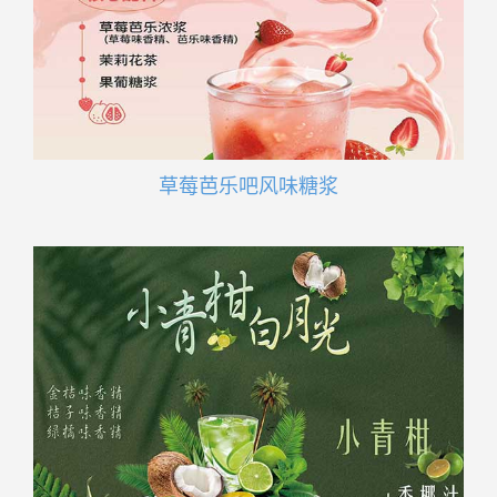
草莓芭乐吧风味糖浆