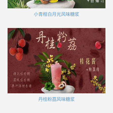
小青柑白月光风味糖浆
丹桂粉荔风味糖浆