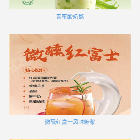
青蜜酸奶酪
微醺红富士风味糖浆