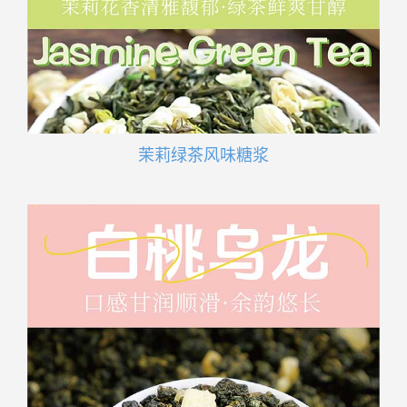
茉莉绿茶风味糖浆