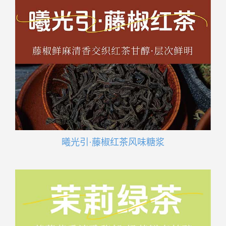
曦光引·藤椒红茶风味糖浆