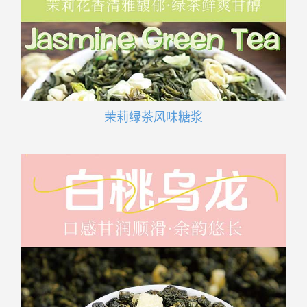
茉莉绿茶风味糖浆