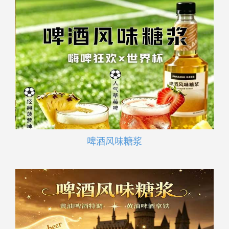
啤酒风味糖浆