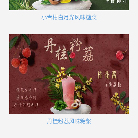
小青柑白月光风味糖浆
丹桂粉荔风味糖浆