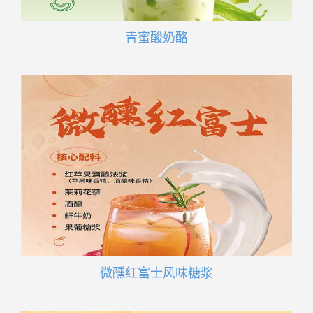
青蜜酸奶酪
微醺红富士风味糖浆