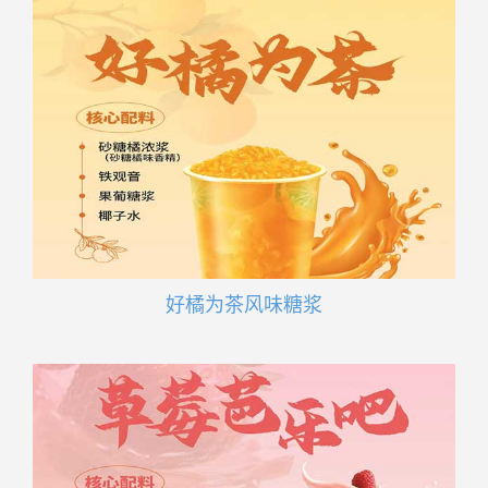
好橘为茶风味糖浆