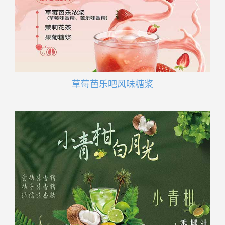
草莓芭乐吧风味糖浆